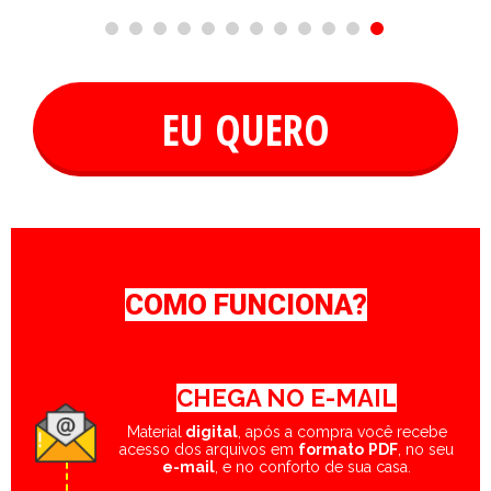
EU QUERO
COMO
FUNCIONA
?
CHEGA NO E-MAIL
Material
digital
, após a compra você recebe
acesso dos arquivos em
formato
PDF
, no seu
e-mail
, e no conforto de sua casa.