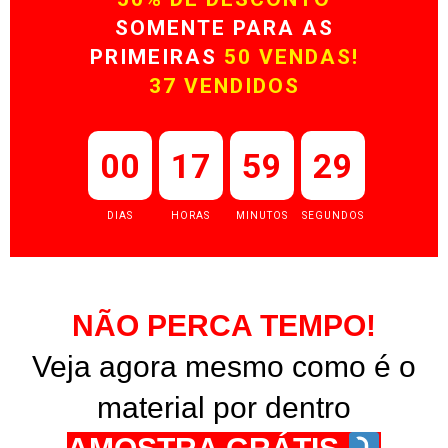
SOMENTE PARA AS
PRIMEIRAS
50
VENDAS
!
37
VE
NDIDOS
00
17
59
29
DIAS
HORAS
MINUTOS
SEGUNDOS
NÃO PERCA TEMPO!
Veja agora mesmo como é o
material por dentro