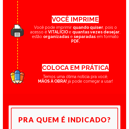
VOCÊ
IMPRIME
Você pode imprimir
quando quiser
, pois o
acesso é
VITALÍCIO
e
quantas vezes desejar
,
estão
organizadas
e
separadas
em formato
PDF.
COLOCA EM PRÁTICA
Temos uma ótima notícia pra você,
MÃOS À OBRA!
já pode começar a usar!
PRA QUEM É INDICADO?