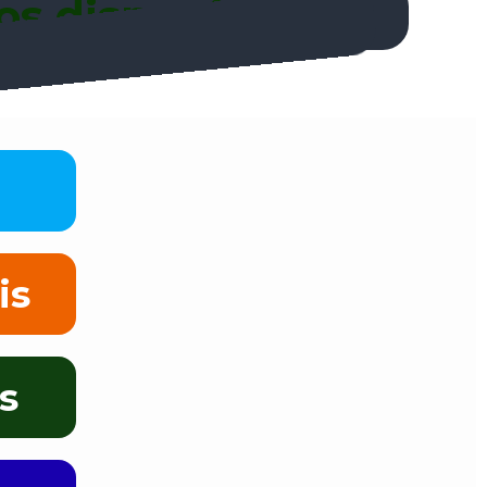
os disponíveis:
is
is