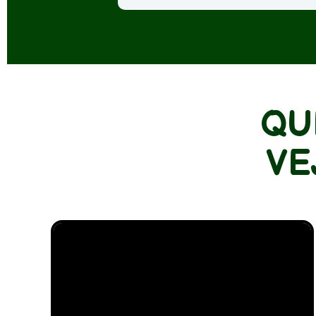
QU
VE