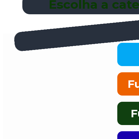
Escolha a cate
F
F