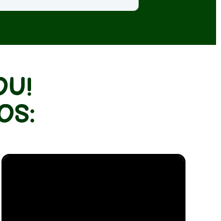
U! 
OS: