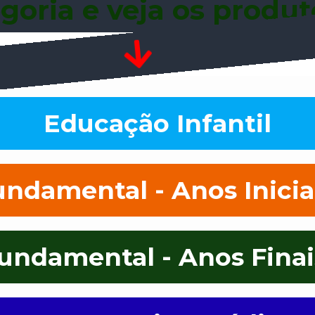
goria e veja os produt
Educação Infantil
undamental - Anos Inicia
undamental - Anos Fina